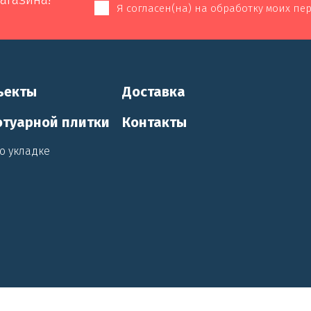
Я согласен(на) на обработку моих п
ъекты
Доставка
отуарной плитки
Контакты
о укладке