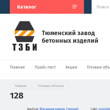
Каталог
Тюменский завод
бетонных изделий
Главная
Прайс-лист
Акции
Готовые об
Главная
Готовые объекты
128
Альбом:
Фасадная панель (теплая)
Сайт:
oootzbi